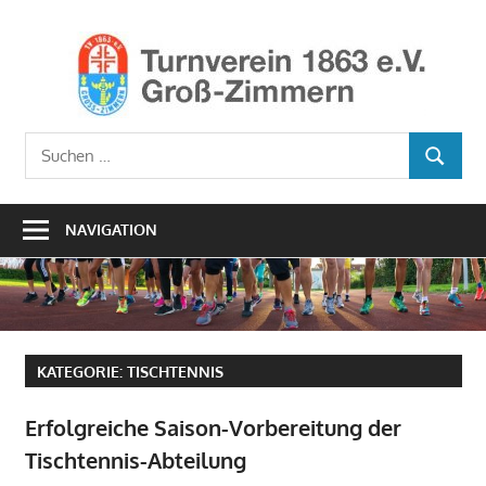
Zum
Inhalt
Ho
springen
TV1
Turnverein
Suchen
1863
SUCHEN
nach:
e.V.
Groß-
NAVIGATION
Zimmern
KATEGORIE:
TISCHTENNIS
Erfolgreiche Saison-Vorbereitung der
Tischtennis-Abteilung