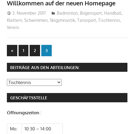
Willkommen auf der neuen Homepage
3. November 2017
Sebastian Wiedling
Badminton
,
Bogensport
,
Handball
,
Klettern
,
Schwimmen
,
Skigymnastik
,
Tanzsport
,
Tischtennis
,
Verein
Seitennummerierung
Vorherige
«
1
2
3
Beiträge
der
BEITRÄGE AUS DEN ABTEILUNGEN:
Beiträge
Beiträge
aus
den
GESCHÄFTSSTELLE
Abteilungen:
Öffnungszeiten :
Mo:
10:30 – 14:00