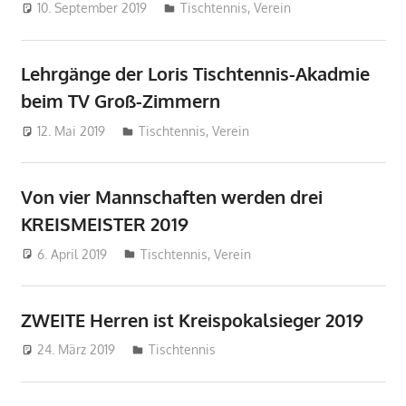
10. September 2019
Michael Wieden
Tischtennis
,
Verein
Lehrgänge der Loris Tischtennis-Akadmie
beim TV Groß-Zimmern
12. Mai 2019
Michael Wieden
Tischtennis
,
Verein
Von vier Mannschaften werden drei
KREISMEISTER 2019
6. April 2019
Michael Wieden
Tischtennis
,
Verein
ZWEITE Herren ist Kreispokalsieger 2019
24. März 2019
Michael Wieden
Tischtennis