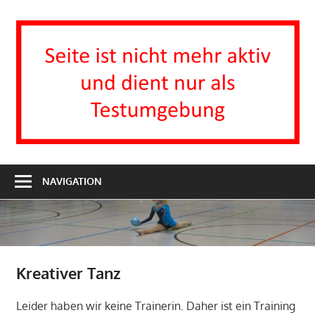
Zum
Inhalt
I
springen
H
T
Turnverein
1863
NAVIGATION
e.V.
Groß-
Zimmern
Kreativer Tanz
Leider haben wir keine Trainerin. Daher ist ein Training