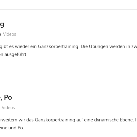
ng
Sebastian Wiedling
Videos
gibt es wieder ein Ganzkörpertraining. Die Übungen werden in zw
en ausgeführt.
, Po
Sebastian Wiedling
Videos
rweitern wir das Ganzkörpertraining auf eine dynamische Ebene. 
eine und Po.