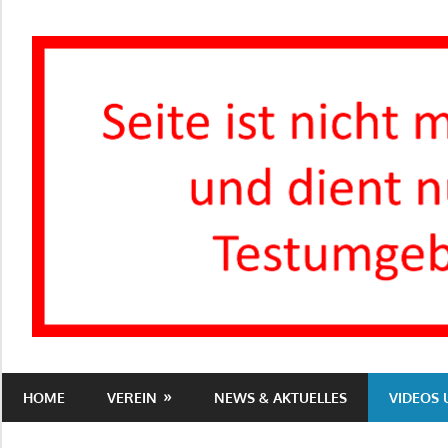
Zum
Inhalt
springen
Turnverein
1863
HOME
VEREIN
NEWS & AKTUELLES
VIDEOS
e.V.
Groß-