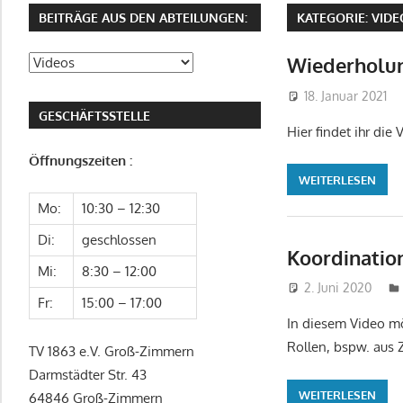
Zimmern
BEITRÄGE AUS DEN ABTEILUNGEN:
KATEGORIE:
VIDE
Wiederholun
Beiträge
aus
18. Januar 2021
den
GESCHÄFTSSTELLE
Hier findet ihr di
Abteilungen:
Öffnungszeiten :
WEITERLESEN
Mo:
10:30 – 12:30
Di:
geschlossen
Koordinatio
Mi:
8:30 – 12:00
2. Juni 2020
Fr:
15:00 – 17:00
In diesem Video mö
Rollen, bspw. aus 
TV 1863 e.V. Groß-Zimmern
Darmstädter Str. 43
WEITERLESEN
64846 Groß-Zimmern