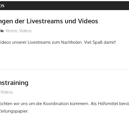
OS
gen der Livestreams und Videos
Sebastian Wiedling
Verein
,
Videos
e Videos unserer Livestreams zum Nachholen. Viel Spaß damit!
nstraining
Sebastian Wiedling
Videos
chten wir uns um die Koordination kümmern. Als Hilfsmittel benöt
Zeitungspapier.