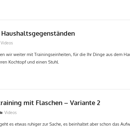
t Haushaltsgegenständen
Sebastian Wiedling
Videos
 wir weiter mit Trainingseinheiten, für die Ihr Dinge aus dem Ha
eren Kochtopf und einen Stuhl.
raining mit Flaschen – Variante 2
Sebastian Wiedling
Videos
geht es etwas ruhiger zur Sache, es beinhaltet aber schon das Au