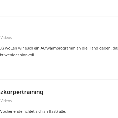
Sebastian Wiedling
Videos
ß wollen wir euch ein Aufwärmprogramm an die Hand geben, da
cht weniger sinnvoll.
zkörpertraining
Sebastian Wiedling
Videos
ochenende richtet sich an (fast) alle.