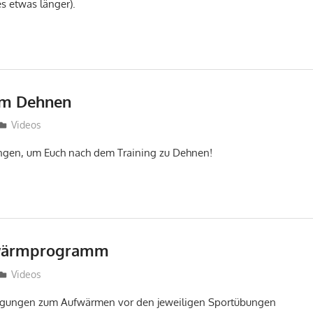
s etwas länger).
m Dehnen
Sebastian Wiedling
Videos
ungen, um Euch nach dem Training zu Dehnen!
fwärmprogramm
Sebastian Wiedling
Videos
nregungen zum Aufwärmen vor den jeweiligen Sportübungen