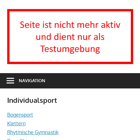
Zum
Inhalt
I
springen
H
T
Turnverein
1863
NAVIGATION
e.V.
Groß-
Individualsport
Zimmern
Bogensport
Klettern
Rhytmische Gymnastik