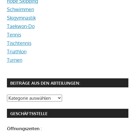
Rope Skipping
Schwimmen
Skigymnastik
Taekwon-Do
Tennis
Tischtennis
Triathlon
Turnen
BEITRÄGE AUS DEN ABTEILUNGEN:
Beiträge
aus
den
GESCHÄFTSSTELLE
Abteilungen:
Öffnungszeiten :