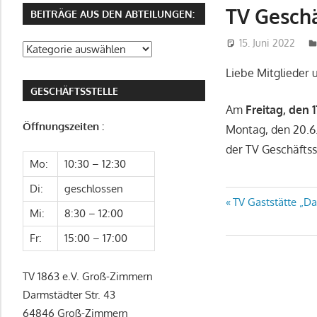
Zimmern
TV Geschä
BEITRÄGE AUS DEN ABTEILUNGEN:
15. Juni 2022
Beiträge
aus
Liebe Mitglieder
den
GESCHÄFTSSTELLE
Abteilungen:
Am
Freitag, den 1
Öffnungszeiten :
Montag, den 20.6.
der TV Geschäftss
Mo:
10:30 – 12:30
Di:
geschlossen
Beitragsn
Vorheriger
TV Gaststätte „Da
Mi:
8:30 – 12:00
Beitrag:
Fr:
15:00 – 17:00
TV 1863 e.V. Groß-Zimmern
Darmstädter Str. 43
64846 Groß-Zimmern