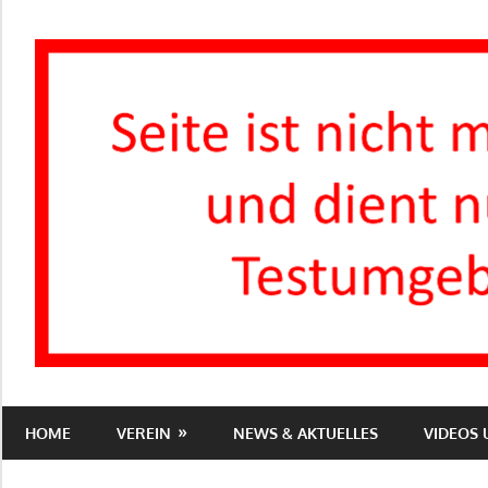
Zum
Inhalt
springen
Turnverein
1863
HOME
VEREIN
NEWS & AKTUELLES
VIDEOS
e.V.
Groß-