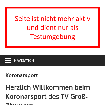
Zum
Inhalt
I
springen
H
T
Turnverein
1863
NAVIGATION
e.V.
Groß-
Koronarsport
Zimmern
Herzlich Willkommen beim
Koronarsport des TV Groß-