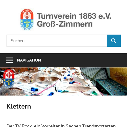
Zum
Inhalt
Ho
springen
TV1
Turnverein
Suchen
1863
SUCHEN
nach:
e.V.
Groß-
NAVIGATION
Zimmern
Klettern
Der TV Rock, ein Vorreiter in Sachen Trendsportarten.