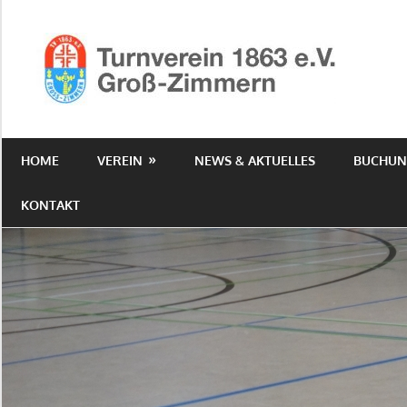
Zum
Inhalt
Hom
springen
TV1
Turnverein
1863
HOME
VEREIN
NEWS & AKTUELLES
BUCHUN
e.V.
Groß-
KONTAKT
Zimmern