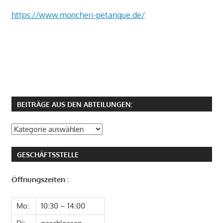
https://www.moncheri-petanque.de/
BEITRÄGE AUS DEN ABTEILUNGEN:
Beiträge
aus
den
GESCHÄFTSSTELLE
Abteilungen:
Öffnungszeiten :
Mo:
10:30 – 14:00