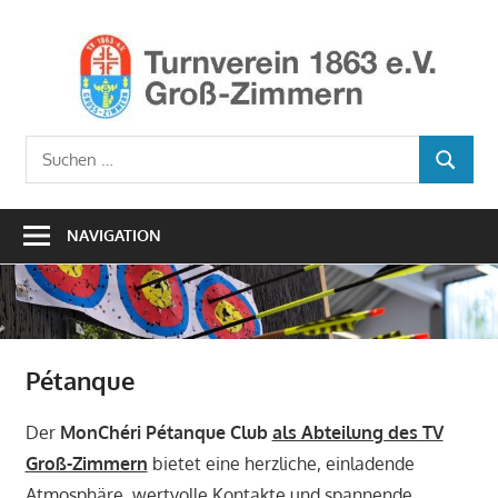
Zum
Inhalt
Ho
springen
TV1
Turnverein
Suchen
1863
SUCHEN
nach:
e.V.
Groß-
NAVIGATION
Zimmern
Pétanque
Der
MonChéri Pétanque Club
als Abteilung des TV
Groß-Zimmern
bietet eine herzliche, einladende
Atmosphäre, wertvolle Kontakte und spannende