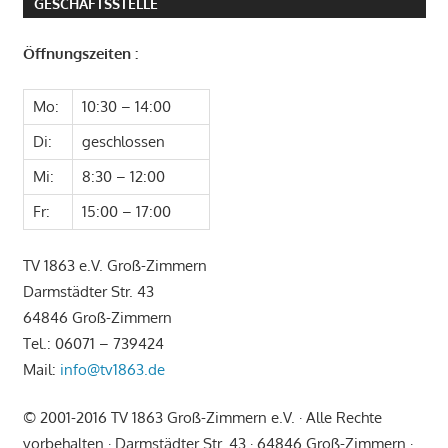
den
GESCHÄFTSSTELLE
Abteilungen:
Öffnungszeiten :
Mo:
10:30 – 14:00
Di:
geschlossen
Mi:
8:30 – 12:00
Fr:
15:00 – 17:00
TV 1863 e.V. Groß-Zimmern
Darmstädter Str. 43
64846 Groß-Zimmern
Tel.: 06071 – 739424
Mail:
info@tv1863.de
© 2001-2016 TV 1863 Groß-Zimmern e.V. · Alle Rechte
vorbehalten · Darmstädter Str. 43 · 64846 Groß-Zimmern ·