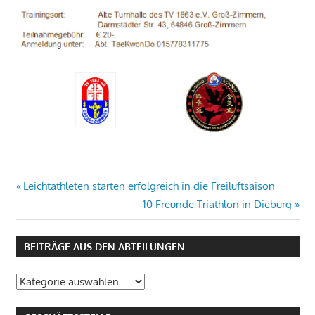
Beitragsnavigation
Vorheriger
Leichtathleten starten erfolgreich in die Freiluftsaison
Beitrag:
Nächster
10 Freunde Triathlon in Dieburg
Beitrag:
BEITRÄGE AUS DEN ABTEILUNGEN:
Beiträge
aus