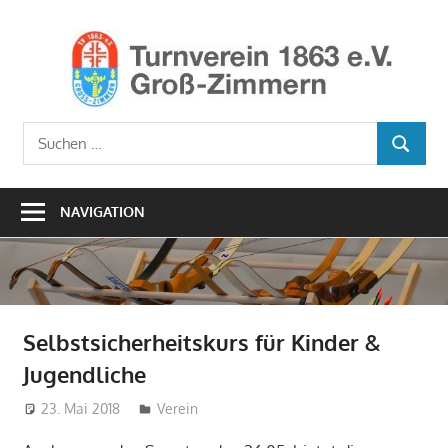
Zum
Inhalt
Ho
springen
TV1
Turnverein
Suchen
1863
SUCHEN
nach:
e.V.
Groß-
NAVIGATION
Zimmern
Selbstsicherheitskurs für Kinder &
Jugendliche
23. Mai 2018
Sebastian Wiedling
Verein