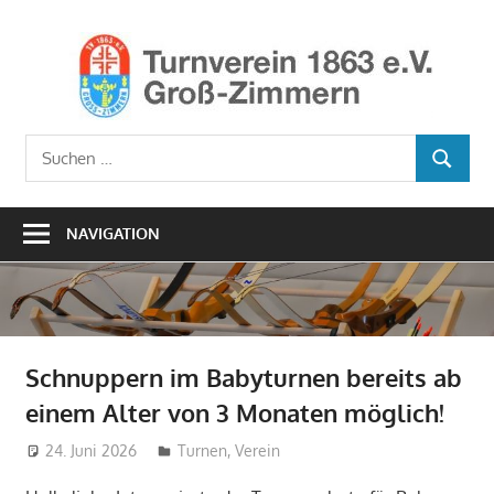
Zum
Inhalt
Ho
springen
TV1
Turnverein
Suchen
1863
SUCHEN
nach:
e.V.
Groß-
NAVIGATION
Zimmern
Schnuppern im Babyturnen bereits ab
einem Alter von 3 Monaten möglich!
24. Juni 2026
Geschaeftsstelle
Turnen
,
Verein