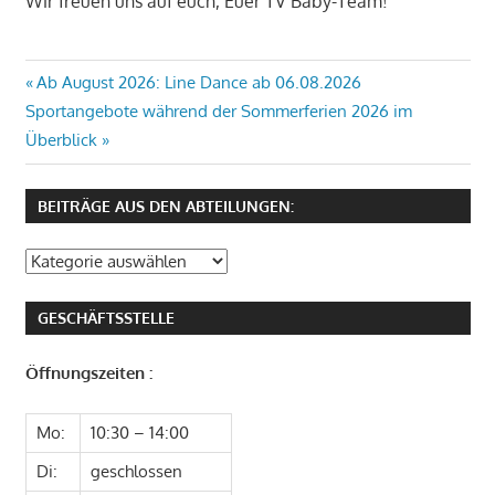
Wir freuen uns auf euch, Euer TV Baby-Team!
Beitragsnavigation
Vorheriger
Ab August 2026: Line Dance ab 06.08.2026
Nächster
Beitrag:
Sportangebote während der Sommerferien 2026 im
Beitrag:
Überblick
BEITRÄGE AUS DEN ABTEILUNGEN:
Beiträge
aus
den
GESCHÄFTSSTELLE
Abteilungen:
Öffnungszeiten :
Mo:
10:30 – 14:00
Di:
geschlossen