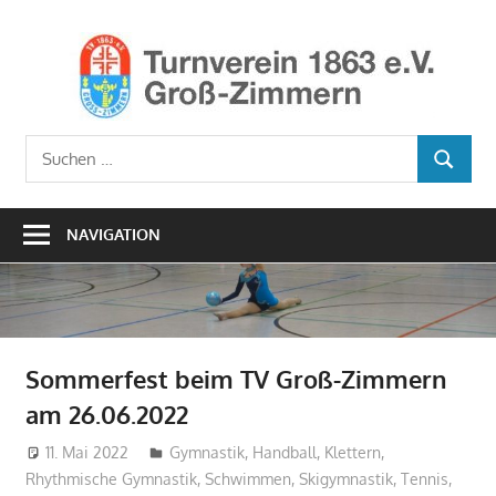
Zum
Inhalt
Ho
springen
TV1
Turnverein
Suchen
1863
SUCHEN
nach:
e.V.
Groß-
NAVIGATION
Zimmern
Sommerfest beim TV Groß-Zimmern
am 26.06.2022
11. Mai 2022
Geschaeftsstelle
Gymnastik
,
Handball
,
Klettern
,
Rhythmische Gymnastik
,
Schwimmen
,
Skigymnastik
,
Tennis
,