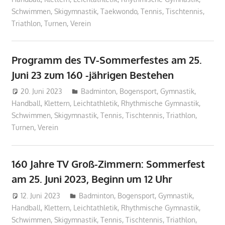
Schwimmen
,
Skigymnastik
,
Taekwondo
,
Tennis
,
Tischtennis
,
Triathlon
,
Turnen
,
Verein
Programm des TV-Sommerfestes am 25.
Juni 23 zum 160 -jährigen Bestehen
20. Juni 2023
Geschaeftsstelle
Badminton
,
Bogensport
,
Gymnastik
,
Handball
,
Klettern
,
Leichtathletik
,
Rhythmische Gymnastik
,
Schwimmen
,
Skigymnastik
,
Tennis
,
Tischtennis
,
Triathlon
,
Turnen
,
Verein
160 Jahre TV Groß-Zimmern: Sommerfest
am 25. Juni 2023, Beginn um 12 Uhr
12. Juni 2023
Geschaeftsstelle
Badminton
,
Bogensport
,
Gymnastik
,
Handball
,
Klettern
,
Leichtathletik
,
Rhythmische Gymnastik
,
Schwimmen
,
Skigymnastik
,
Tennis
,
Tischtennis
,
Triathlon
,