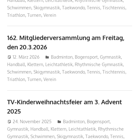
Handball
,
Klettern
,
Leichtathletik
,
Rhythmische Gymnastik
,
Schwimmen
,
Skigymnastik
,
Taekwondo
,
Tennis
,
Tischtennis
,
Triathlon
,
Turnen
,
Verein
162. Mitgliederversammlung am Freitag,
den 20.3.2026
12. März 2026
Geschaeftsstelle
Badminton
,
Bogensport
,
Gymnastik
,
Handball
,
Klettern
,
Leichtathletik
,
Rhythmische Gymnastik
,
Schwimmen
,
Skigymnastik
,
Taekwondo
,
Tennis
,
Tischtennis
,
Triathlon
,
Turnen
,
Verein
TV-Kinderweihnachtsfeier am 3. Advent
2025
24. November 2025
Geschaeftsstelle
Badminton
,
Bogensport
,
Gymnastik
,
Handball
,
Klettern
,
Leichtathletik
,
Rhythmische
Gymnastik
,
Schwimmen
,
Skigymnastik
,
Taekwondo
,
Tennis
,