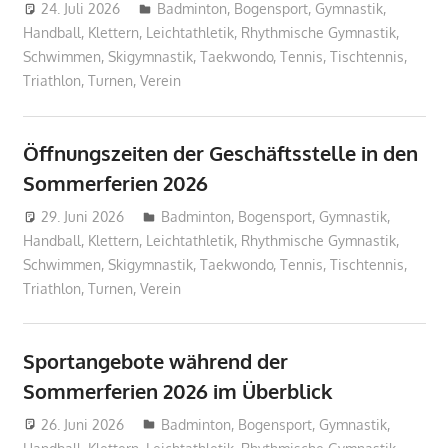
24. Juli 2026
Geschaeftsstelle
Badminton
,
Bogensport
,
Gymnastik
,
Handball
,
Klettern
,
Leichtathletik
,
Rhythmische Gymnastik
,
Schwimmen
,
Skigymnastik
,
Taekwondo
,
Tennis
,
Tischtennis
,
Triathlon
,
Turnen
,
Verein
Öffnungszeiten der Geschäftsstelle in den
Sommerferien 2026
29. Juni 2026
Geschaeftsstelle
Badminton
,
Bogensport
,
Gymnastik
,
Handball
,
Klettern
,
Leichtathletik
,
Rhythmische Gymnastik
,
Schwimmen
,
Skigymnastik
,
Taekwondo
,
Tennis
,
Tischtennis
,
Triathlon
,
Turnen
,
Verein
Sportangebote während der
Sommerferien 2026 im Überblick
26. Juni 2026
Geschaeftsstelle
Badminton
,
Bogensport
,
Gymnastik
,