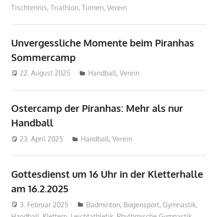
Tischtennis
,
Triathlon
,
Turnen
,
Verein
Unvergessliche Momente beim Piranhas
Sommercamp
22. August 2025
Sebastian Wiedling
Handball
,
Verein
Ostercamp der Piranhas: Mehr als nur
Handball
23. April 2025
Sebastian Wiedling
Handball
,
Verein
Gottesdienst um 16 Uhr in der Kletterhalle
am 16.2.2025
3. Februar 2025
Geschaeftsstelle
Badminton
,
Bogensport
,
Gymnastik
,
Handball
,
Klettern
,
Leichtathletik
,
Rhythmische Gymnastik
,