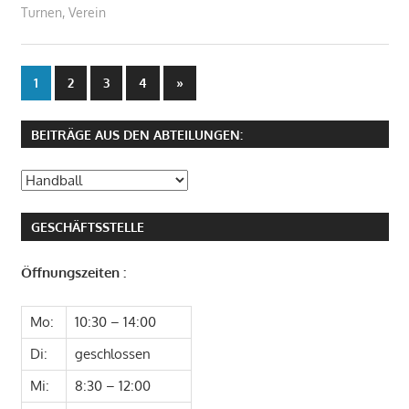
Turnen
,
Verein
Seitennummerierung
Nächste
1
2
3
4
»
Beiträge
der
BEITRÄGE AUS DEN ABTEILUNGEN:
Beiträge
Beiträge
aus
den
GESCHÄFTSSTELLE
Abteilungen:
Öffnungszeiten :
Mo:
10:30 – 14:00
Di:
geschlossen
Mi:
8:30 – 12:00