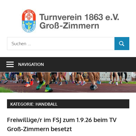
Zum
Inhalt
Ho
springen
TV1
Turnverein
Suchen
1863
SUCHEN
nach:
e.V.
Groß-
NAVIGATION
Zimmern
KATEGORIE:
HANDBALL
Freiwillige/r im FSJ zum 1.9.26 beim TV
Groß-Zimmern besetzt